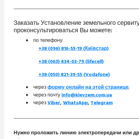
Заказать Установление земельного сервиту
проконсультироваться Вы можете:
по телефону:
+38 (096) 816-55-19 (Київстар)
+38 (063) 434-03-79 (lifecell)
+38 (050) 821-39-55 (Vodafone)
через
форму онлайн на этой странице
;
через почту
info@kievzem.com.ua
через
Viber
,
WhatsApp
,
Telegram
Нужно проложить линию электропередачи или дру