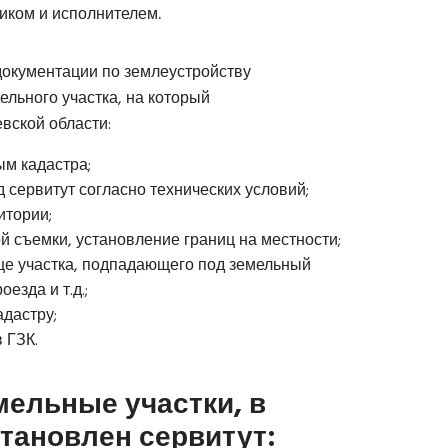
иком и исполнителем.
документации по землеустройству
ельного участка, на который
евской области
:
м кадастра;
 сервитут согласно технических условий;
итории;
 съемки, установление границ на местности;
це участка, подпадающего под земельный
езда и т.д.;
дастру;
 ГЗК.
мельные участки, в
тановлен сервитут: