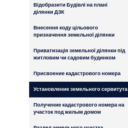
Відобразити Будівлі на плані
ділянки ДЗК
Внесення коду цільового
призначення земельної ділянки
Приватизація земельної ділянки під
житловим чи садовим будинком
Присвоение кадастрового номера
Установление земельного сервитута
Получение кадастрового номера на
участок под жилым домом