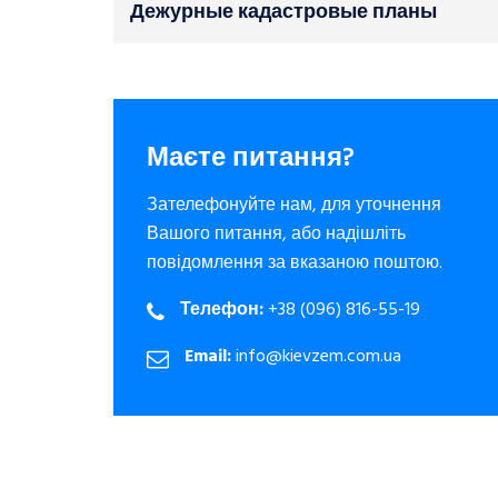
Дежурные кадастровые планы
Маєте питання?
Зателефонуйте нам, для уточнення
Вашого питання, або надішліть
повідомлення за вказаною поштою.
Телефон:
+38 (096) 816-55-19
Email:
info@kievzem.com.ua