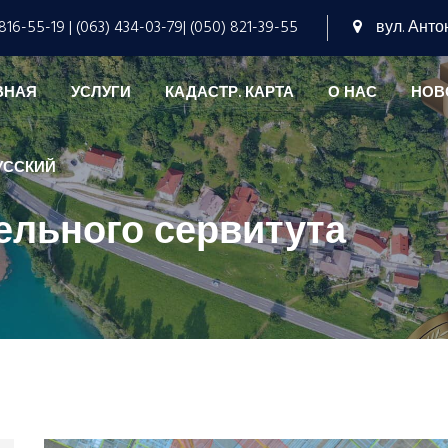
816-55-19 | (063) 434-03-79| (050) 821-39-55
вул. Антон
ВНАЯ
УСЛУГИ
КАДАСТР. КАРТА
О НАС
НОВ
УССКИЙ
ельного сервитута