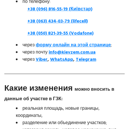
по телефону:
+38 (096) 816-55-19 (Київстар)
+38 (063) 434-03-79 (lifecell)
+38 (050) 821-39-55 (Vodafone)
через
форму онлайн на этой странице
;
через почту
info@kievzem.com.ua
через
Viber
,
WhatsApp
,
Telegram
Какие изменения
можно вносить
в
данные об участке в ГЗК:
реальная площадь, новые границы,
координаты,
разделение или объединение участков;