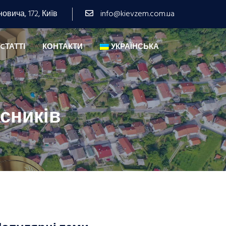
овича, 172, Київ
info@kievzem.com.ua
CТАТТІ
КОНТАКТИ
УКРАЇНСЬКА
сників