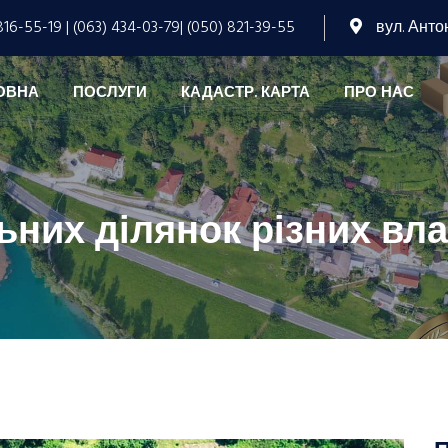
816-55-19 | (063) 434-03-79| (050) 821-39-55
вул. Антон
ОВНА
ПОСЛУГИ
КАДАСТР. КАРТА
ПРО НАС
них ділянок різних вла