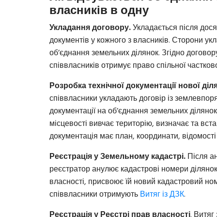
власників в одну
Укладання договору.
Укладається після досяг
документів у кожного з власників. Сторони ук
об’єднання земельних ділянок. Згідно договору
співвласників отримує право спільної частков
Розробка технічної документації нової діл
співвласники укладають договір із землевпор
документації на об’єднання земельних діляно
місцевості вивчає територію, визначає та вст
документація має план, координати, відомості
Реєстрація у Земельному кадастрі.
Після ан
реєстратор анулює кадастрові номери ділянок,
власності, присвоює їй новий кадастровий ном
співвласники отримують
Витяг із ДЗК
.
Реєстрація у Реєстрі прав власності
. Витяг