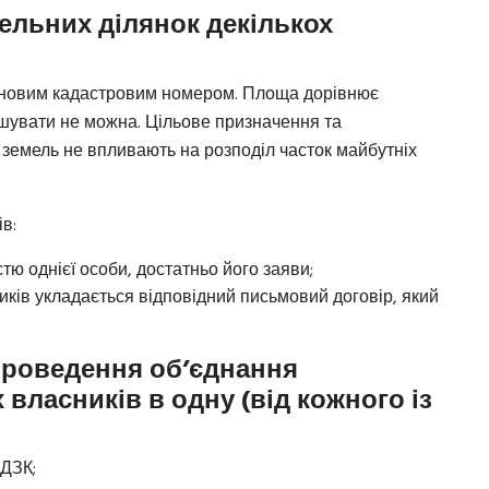
ельних ділянок декількох
з новим кадастровим номером. Площа дорівнює
ншувати не можна. Цільове призначення та
и земель не впливають на розподіл часток майбутніх
в:
стю однієї особи, достатньо його заяви;
ників укладається відповідний письмовий договір, який
 проведення об’єднання
 власників в одну (від кожного із
 ДЗК;