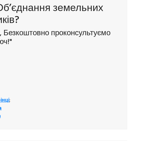
Об’єднання земельних
иків?
, Безкоштовно проконсультуємо
юч!"
інці
;
a
m