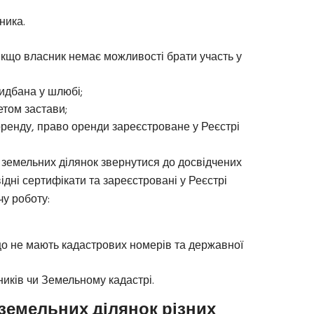
ника.
якщо власник немає можливості брати участь у
ридбана у шлюбі;
етом застави;
оренду, право оренди зареєстроване у Реєстрі
земельних ділянок звернутися до досвідчених
дні сертифікати та зареєстровані у Реєстрі
чу роботу:
що не мають кадастрових номерів та державної
иків чи Земельному кадастрі.
 земельних ділянок різних