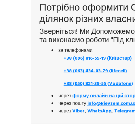
Потрібно оформити 
ділянок різних власн
Зверніться! Ми Допоможемо
та виконаємо роботи "Під кл
за телефонами:
+38 (096) 816-55-19 (Київстар)
+38 (063) 434-03-79 (lifecell)
+38 (050) 821-39-55 (Vodafone)
через
форму онлайн на цій стор
через пошту
info@kievzem.com.u
через
Viber
,
WhatsApp
,
Telegra