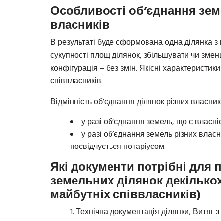
Особливості об’єднання зем
власників
В результаті буде сформована одна ділянка 
сукупності площ ділянок, збільшувати чи зме
конфігурація – без змін. Якісні характеристик
співвласників.
Відмінність об’єднання ділянок різних власникі
у разі об’єднання земель, що є власні
у разі об’єднання земель різних влас
посвідчується нотаріусом.
Які документи потрібні для
земельних ділянок декількох
майбутніх співвласників)
Технічна документація ділянки, Витяг з