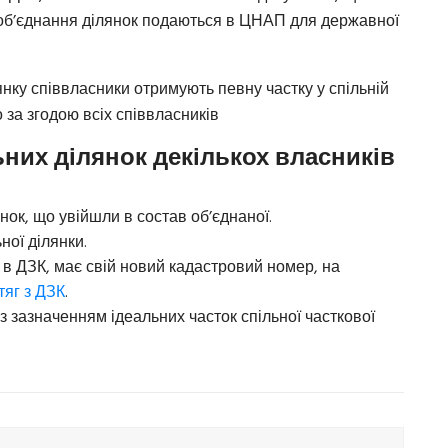
 об’єднання ділянок подаються в ЦНАП для державної
янку співвласники отримують певну частку у спільній
за згодою всіх співвласників
них ділянок декількох власників
ок, що увійшли в состав об’єднаної.
ної ділянки.
в ДЗК, має свій новий кадастровий номер, на
тяг з ДЗК
.
із зазначенням ідеальних часток спільної часткової