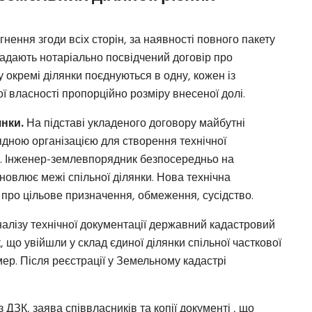
нення згоди всіх сторін, за наявності повного пакету
ладають нотаріально посвідчений договір про
 окремі ділянки поєднуються в одну, кожен із
ої власності
пропорційно розміру внесеної долі
.
янки.
На підставі укладеного договору майбутні
ядною організацією для створення технічної
к. Інженер-землевпорядник безпосередньо на
ановлює межі спільної ділянки. Нова технічна
 про цільове призначення, обмеження, сусідство.
алізу технічної документації державний кадастровий
 що увійшли у склад єдиної ділянки спільної часткової
ер. Після реєстрації у Земельному кадастрі
 з ДЗК, заява співвласників та копії документі , що